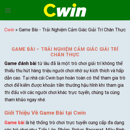
Skip
to
content
Cwin
»
Game Bài - Trải Nghiệm Cảm Giác Giải Trí Chân Thực
GAME BÀI – TRẢI NGHIỆM CẢM GIÁC GIẢI TRÍ
CHÂN THỰC
Game đánh bài
từ lâu đã là một trò chơi giải trí không thể
thiếu thu hút hàng triệu người chơi nhờ sự kích thích và hấp
dẫn cao. Tại nhà cái Cwin bạn hoàn toàn có thể tham gia trò
chơi để kiếm được khoản tiền thưởng hậu hĩnh khi tham gia
thi đấu với các người chơi khác trực tuyến, chúng ta cùng
tham khảo ngay nhé.
Giới Thiệu Về Game Bài tại Cwin
Game bài
là hệ thống trò chơi trực tuyến cung cấp đa dạng
các trò chơi như Tiến Lên, Phỏm, Poker, Baccarat, Mậu Binh,