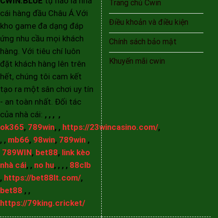
CWIN.BLUE
tự hào là nhà
Trang chủ Cwin
cái hàng đầu Châu Á.Với
Điều khoản và điều kiện
kho game đa dạng đáp
ứng nhu cầu mọi khách
Chính sách bảo mật
hàng. Với tiêu chí luôn
Khuyến mãi cwin
đặt khách hàng lên trên
hết, chúng tôi cam kết
tạo ra một sân chơi uy tín
- an toàn nhất. Đối tác
của nhà cái:
, , , ,
ok365
,
789win
, ,
https://23wincasino.com/
,
, ,
mb66
,
98win
,
789win
,
789WIN
,
bet88
,
link kèo
nhà cái
, ,
no hu
, , , ,
88clb
,
https://bet88lt.com/
,
bet88
, ,
https://79king.cricket/