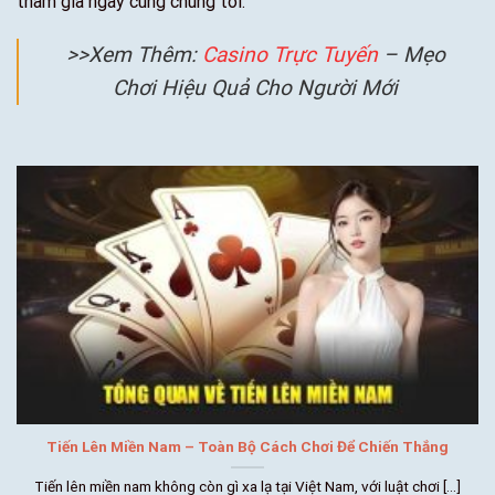
tham gia ngay cùng chúng tôi.
>>Xem Thêm:
Casino Trực Tuyến
– Mẹo
Chơi Hiệu Quả Cho Người Mới
Tiến Lên Miền Nam – Toàn Bộ Cách Chơi Để Chiến Thắng
Tiến lên miền nam không còn gì xa lạ tại Việt Nam, với luật chơi [...]