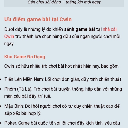
Sân chơi sôi động – thắng lớn mỗi ngày
Ưu điểm game bài tại Cwin
Dưới đây là những lý do khiến
sảnh game bài
tại
nhà cái
Cwin
trở thành lựa chọn hàng đầu của ngàn người chơi mỗi
ngày:
Kho Game Đa Dạng
Cwin sở hữu nhiều trò chơi bài hot nhất hiện nay, bao gồm:
Tiến Lên Miền Nam: Lối chơi đơn giản, đầy tính chiến thuật.
Phỏm (Tá Lả): Trò chơi bài truyền thống, hấp dẫn với những
màn câu bài đầy trí tuệ.
Mậu Binh: Đòi hỏi người chơi có tư duy chiến thuật cao để
sắp xếp bài hợp lý.
Poker: Game bài quốc tế với lối chơi đầy kịch tính, yêu cầu